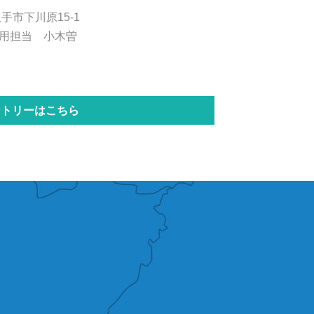
久手市下川原15-1
用担当 小木曽
ントリーはこちら