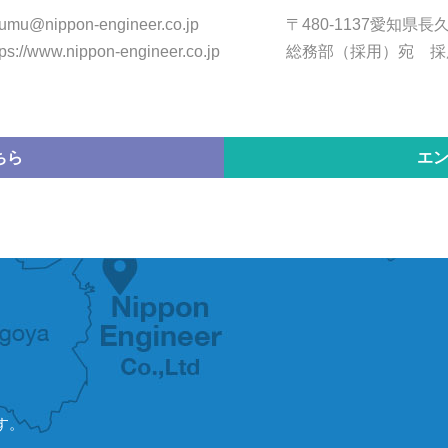
umu@nippon-engineer.co.jp
〒480-1137愛知県長
tps://www.nippon-engineer.co.jp
総務部（採用）宛 採
ちら
エ
す。