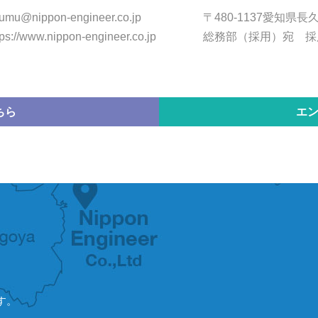
umu@nippon-engineer.co.jp
〒480-1137愛知県長
tps://www.nippon-engineer.co.jp
総務部（採用）宛 採
ちら
エ
す。