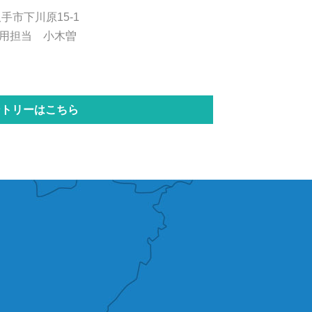
久手市下川原15-1
用担当 小木曽
ントリーはこちら