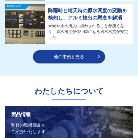
制御盤の改造
降雨時と晴天時の原水濁度の変動を
検知し、アルミ検出の懸念を解消
天候や原水濁度に煩わされることが無くな
り、原水濁度が低い時にもろ過水水質が安定
した
他の事例を見る
わたしたちについて
製品情報
弊社の取扱製品を
ご紹介いたします