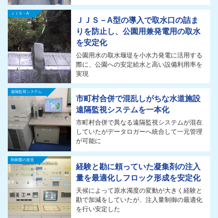
ＪＪＳ－A
ＪＪＳ－A型の導入で取水口の詰ま
りを防止し、公園用兼発電用の取水
を安定化
公園用水の取水堰堤を小水力発電に活用する
際に、公園への安定給水と高い設備利用率を
実現
遠隔監視システム
市町村合併で混乱しがちな水道施設
遠隔監視システムを一本化
市町村合併で異なる遠隔監視システムが混在
していたがデータロガーへ統合して一元管理
が可能に
制御盤の改造
経験と勘に頼っていた凝集剤の注入
量を最適化しフロック形成を安定化
天候によって原水濁度の変動が大きく経験と
勘で加減をしていたが、注入量制御の最適化
を行い安定した