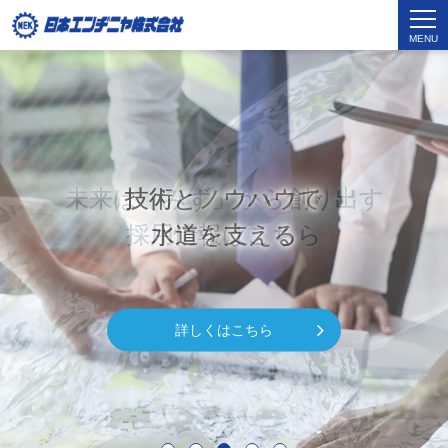
MENU
技術とノウハウで
技術とノウハウで
水道を支える
水道を支える
詳しくはこちら