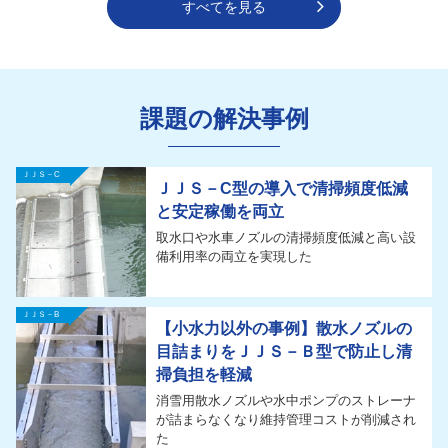
すべてを見る
課題の解決事例
ＪＪＳ－C
ＪＪＳ－C型の導入で清掃頻度低減
と安定稼働を両立
取水口や水車ノズルの清掃頻度低減と高い設
備利用率の両立を実現した
ＪＪＳ－B
【小水力以外の事例】散水ノズルの
目詰まりをＪＪＳ－Ｂ型で防止し清
掃負担を軽減
消雪用散水ノズルや水中ポンプのストレーナ
が詰まらなくなり維持管理コストが削減され
た