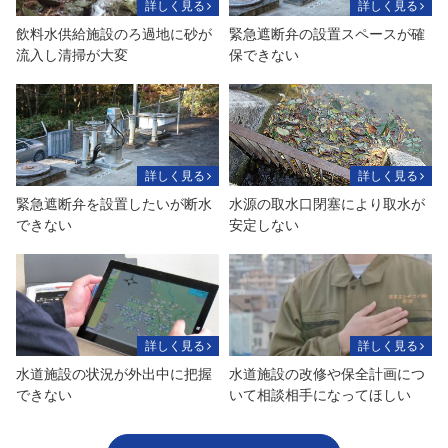
詳しく見る
詳しく見る
飲料水供給施設のろ過地に砂が
緊急遮断弁の設置スペースが確
流入し清掃が大変
保できない
詳しく見る
詳しく見る
緊急遮断弁を設置したいが断水
水源の取水口閉塞により取水が
できない
安定しない
詳しく見る
詳しく見る
水道施設の状況が外出中に把握
水道施設の改修や保全計画につ
できない
いて相談相手になってほしい