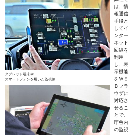
は、情
報通信
手段と
してイ
ンター
ネット
回線を
利用
し、表
示機能
タブレット端末や

をＷＥ
スマートフォンを用いた監視例
Ｂブラ
ウザに
対応さ
せるこ
とで、
庁舎内
の監視