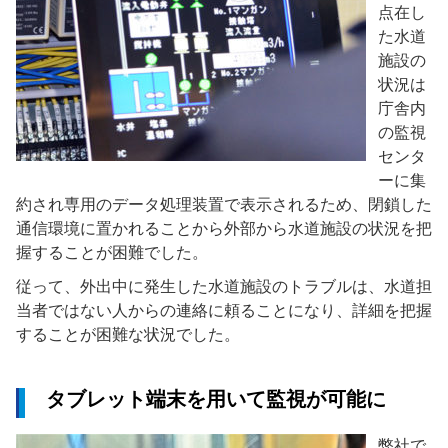
点在し
た水道
施設の
状況は
庁舎内
の監視
センタ
ーに集
約され専用のデータ処理装置で表示されるため、閉鎖した
通信環境に置かれることから外部から水道施設の状況を把
握することが困難でした。
従って、外出中に発生した水道施設のトラブルは、水道担
当者ではない人からの連絡に頼ることになり、詳細を把握
することが困難な状況でした。
タブレット端末を用いて監視が可能に
弊社で