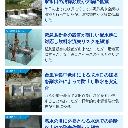
取水口の清掃頻度が大幅に低減
毎日のように水源に行って排泥作業や金網の
清掃を行っていたが、清掃頻度が大幅に低減
した
緊急遮水システム
緊急遮断弁の設置が難しい配水池に
対応し飲料水流失リスクを解消
緊急遮断弁の設置が出来なかったが、用地買
収することなく設置スペースの問題をクリア
した
取水スクリーン
台風や集中豪雨による取水口の破壊
を副水路によって防止し取水を安定
化
台風や集中豪雨で復旧作業に時間を要し停止
することもあったが、日常的な水源管理の負
担が大幅に軽減
取水スクリーン
増水の度に必要となる水源での危険
な土砂の除去作業から解放