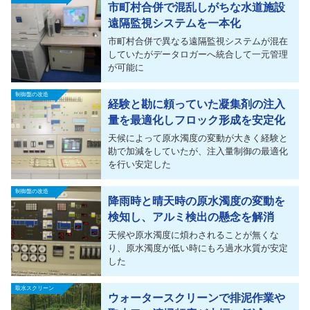
市町村合併で混乱しがちな水道施設
遠隔監視システムを一本化
市町村合併で異なる遠隔監視システムが混在
していたがデータロガーへ統合して一元管理
が可能に
制御盤の改造
経験と勘に頼っていた凝集剤の注入
量を最適化しフロック形成を安定化
天候によって原水濁度の変動が大きく経験と
勘で加減をしていたが、注入量制御の最適化
を行い安定した
制御盤の改造
降雨時と晴天時の原水濁度の変動を
検知し、アルミ検出の懸念を解消
天候や原水濁度に煩わされることが無くな
り、原水濁度が低い時にもろ過水水質が安定
した
取水スクリーン
ウォータースクリーンで排泥作業や