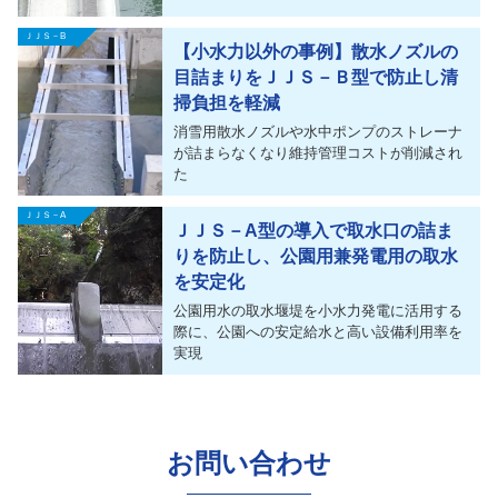
ＪＪＳ－B
【小水力以外の事例】散水ノズルの
目詰まりをＪＪＳ－Ｂ型で防止し清
掃負担を軽減
消雪用散水ノズルや水中ポンプのストレーナ
が詰まらなくなり維持管理コストが削減され
た
ＪＪＳ－A
ＪＪＳ－A型の導入で取水口の詰ま
りを防止し、公園用兼発電用の取水
を安定化
公園用水の取水堰堤を小水力発電に活用する
際に、公園への安定給水と高い設備利用率を
実現
お問い合わせ