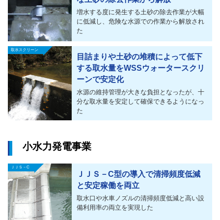
増水する度に発生する土砂の除去作業が大幅
に低減し、危険な水源での作業から解放され
た
取水スクリーン
目詰まりや土砂の堆積によって低下
する取水量をWSSウォータースクリ
ーンで安定化
水源の維持管理が大きな負担となったが、十
分な取水量を安定して確保できるようになっ
た
小水力発電事業
ＪＪＳ－C
ＪＪＳ－C型の導入で清掃頻度低減
と安定稼働を両立
取水口や水車ノズルの清掃頻度低減と高い設
備利用率の両立を実現した