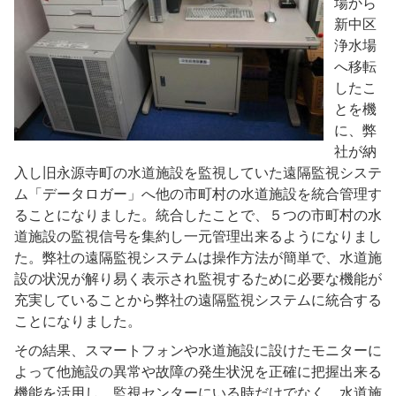
場から
新中区
浄水場
へ移転
したこ
とを機
に、弊
社が納
入し旧永源寺町の水道施設を監視していた遠隔監視システ
ム「データロガー」へ他の市町村の水道施設を統合管理す
ることになりました。統合したことで、５つの市町村の水
道施設の監視信号を集約し一元管理出来るようになりまし
た。弊社の遠隔監視システムは操作方法が簡単で、水道施
設の状況が解り易く表示され監視するために必要な機能が
充実していることから弊社の遠隔監視システムに統合する
ことになりました。
その結果、スマートフォンや水道施設に設けたモニターに
よって他施設の異常や故障の発生状況を正確に把握出来る
機能を活用し、監視センターにいる時だけでなく、水道施