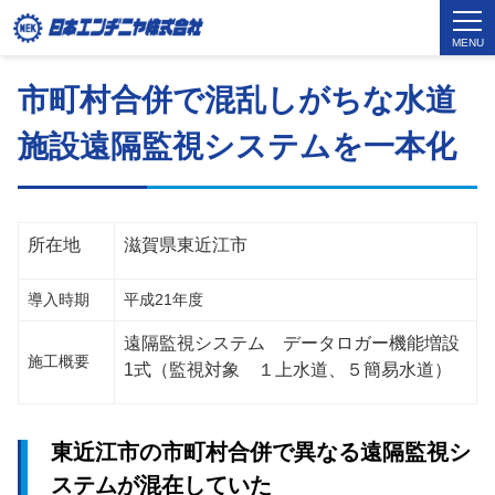
MENU
市町村合併で混乱しがちな水道
施設遠隔監視システムを一本化
所在地
滋賀県東近江市
導入時期
平成
21
年度
遠隔監視システム データロガー機能増設
施工概要
1
式（監視対象 １上水道、５簡易水道）
東近江市の市町村合併で異なる遠隔監視シ
ステムが混在していた