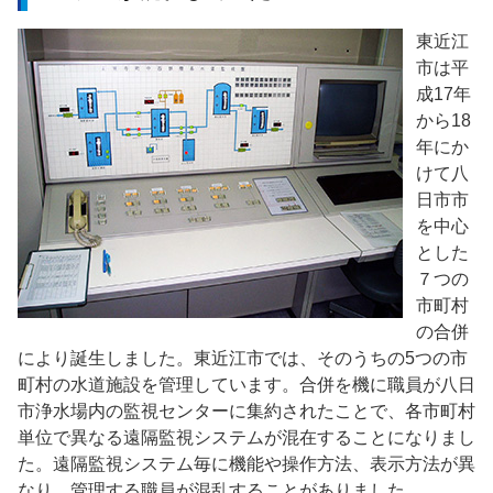
東近江
市は平
成
17
年
から
18
年にか
けて八
日市市
を中心
とした
７つの
市町村
の合併
により誕生しました。東近江市では、そのうちの
5
つの市
町村の水道施設を管理しています。合併を機に職員が八日
市浄水場内の監視センターに集約されたことで、各市町村
単位で異なる遠隔監視システムが混在することになりまし
た。遠隔監視システム毎に機能や操作方法、表示方法が異
なり、管理する職員が混乱することがありました。