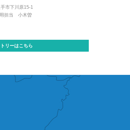
久手市下川原15-1
用担当 小木曽
ントリーはこちら