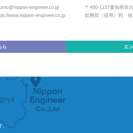
umu@nippon-engineer.co.jp
〒480-1137愛知県長
tps://www.nippon-engineer.co.jp
総務部（採用）宛 採
ちら
エ
す。