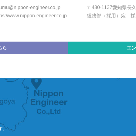
umu@nippon-engineer.co.jp
〒480-1137愛知県長
tps://www.nippon-engineer.co.jp
総務部（採用）宛 採
ちら
エ
す。