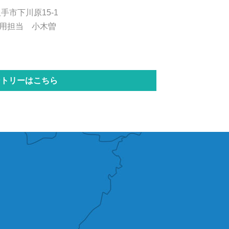
久手市下川原15-1
用担当 小木曽
ントリーはこちら