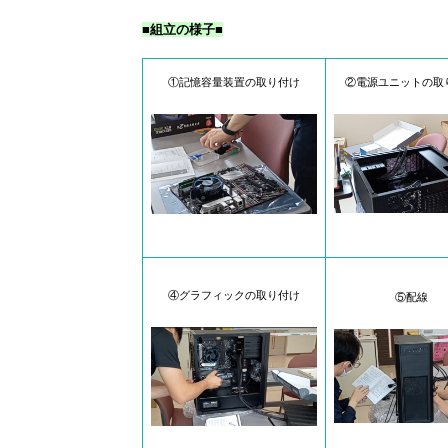
■組立の様子■
①記憶容量装置の取り付け
②電源ユニットの取
④グラフィックの取り付け
⑤配線