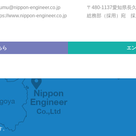
umu@nippon-engineer.co.jp
〒480-1137愛知県長
tps://www.nippon-engineer.co.jp
総務部（採用）宛 採
ちら
エ
す。