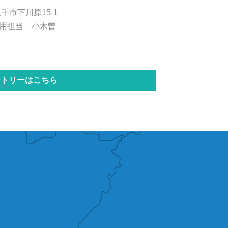
久手市下川原15-1
用担当 小木曽
ントリーはこちら