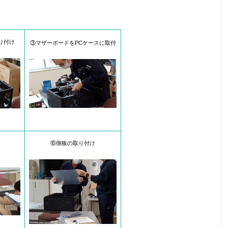
り付け
③マザーボードをPCケースに取付
⑥側板の取り付け