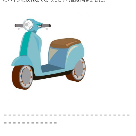
＝＝＝＝＝＝＝＝＝＝＝＝＝＝＝＝＝＝＝＝＝＝＝＝＝＝＝＝
＝＝＝＝＝＝＝＝＝＝＝＝