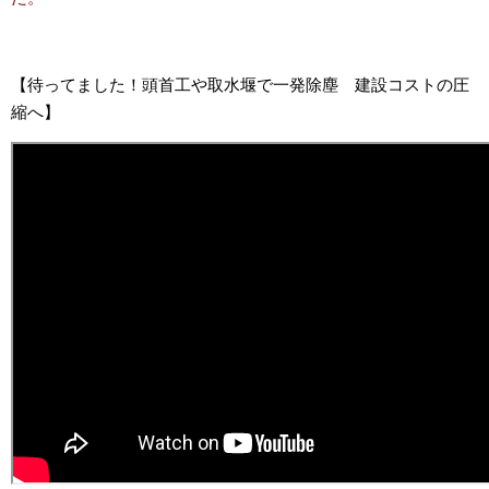
【待ってました！頭首工や取水堰で一発除塵 建設コストの圧
縮へ】