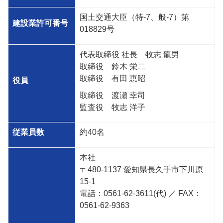
国土交通大臣（特
-7
、般
-7
）第
建設業許可番号
018829
号
代表取締役 社長 牧志 龍男
取締役 鈴木 栄二
取締役 有田 恵昭
役員
取締役 渡瀬 幸司
監査役 牧志 洋子
従業員数
約
40
名
本社
〒
480-1137
愛知県長久手市下川原
15-1
電話：
0561-62-3611(
代
)
／
FAX
：
0561-62-9363