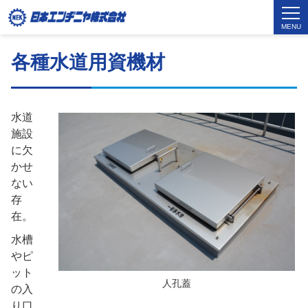
MENU
各種水道用資機材
水道
施設
に欠
かせ
ない
存
在。
水槽
やピ
ット
人孔蓋
の入
り口