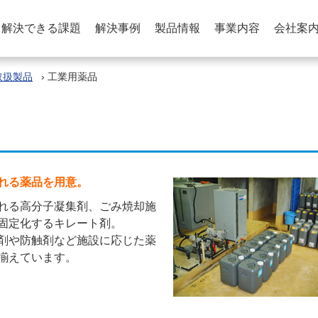
解決できる課題
解決事例
製品情報
事業内容
会社案
取扱製品
›
工業用薬品
れる薬品を用意。
れる高分子凝集剤、ごみ焼却施
固定化するキレート剤。
剤や防触剤など施設に応じた薬
揃えています。