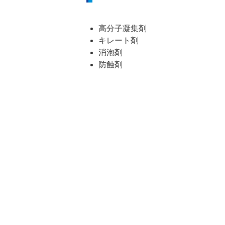
高分子凝集剤
キレート剤
消泡剤
防蝕剤