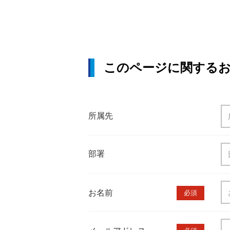
このページに関する
所属先
部署
お名前
必須