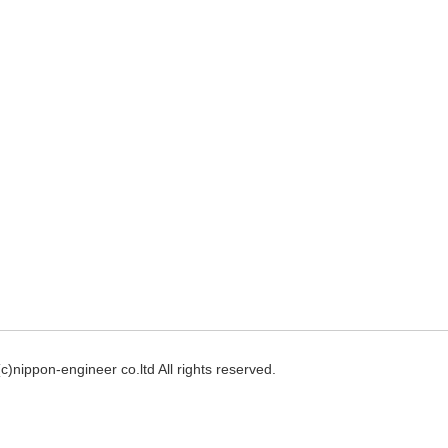
(c)nippon-engineer co.ltd
All rights reserved.